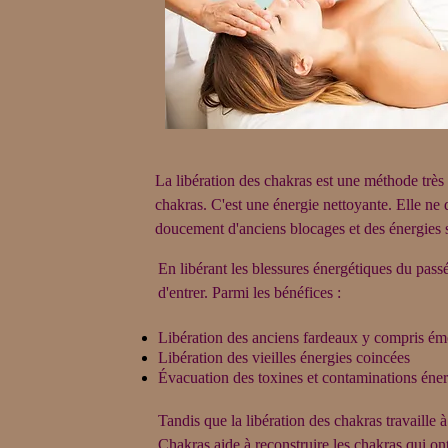
La libération des chakras est une méthode très 
chakras. C'est une énergie nettoyante. Elle ne 
doucement d'anciens blocages et des énergies 
En libérant les blessures énergétiques du pass
d'entrer. Parmi les bénéfices :
Libération des anciens fardeaux y compris ém
Libération des vieilles énergies coincées
Évacuation des toxines et contaminations éne
Tandis que la libération des chakras travaille 
Chakras aide à reconstruire les chakras qui ont 