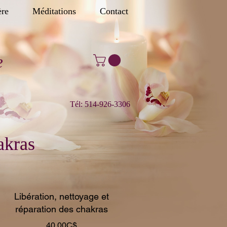
ère
Méditations
Contact
e
Tél: 514-926-3306
akras
Libération, nettoyage et
réparation des chakras
Prix
40,00C$