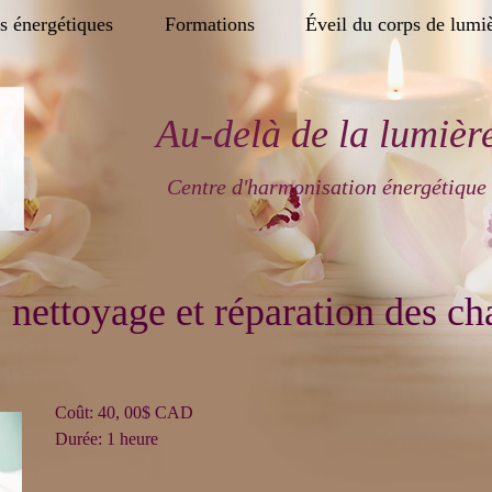
s énergétiques
Formations
Éveil du corps de lumi
Au-delà de la lumièr
Centre d'harmonisation énergétique
, nettoyage et réparation des ch
Coût: 40, 00$ CAD
Durée: 1 heure