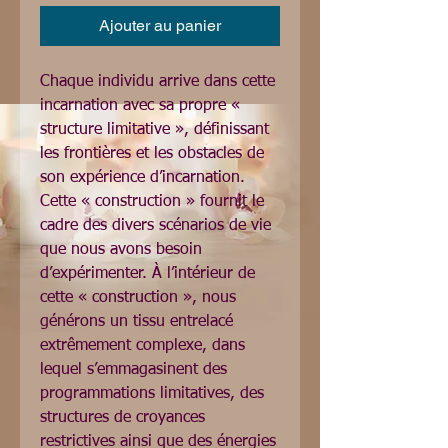
Ajouter au panier
Chaque individu arrive dans cette 
incarnation avec sa propre « 
structure limitative », définissant 
les frontières et les obstacles de 
son expérience d’incarnation. 
Cette « construction » fournit le 
cadre des divers scénarios de vie 
que nous avons besoin 
d’expérimenter. À l’intérieur de 
cette « construction », nous 
générons un tissu entrelacé 
extrêmement complexe, dans 
lequel s’emmagasinent des 
programmations limitatives, des 
structures de croyances 
restrictives ainsi que des énergies 