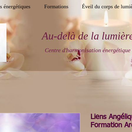
s énergétiques
Formations
Éveil du corps de lumi
Au-delà de la lumièr
Centre d'harmonisation énergétique
Liens Angéliq
Formation Ar