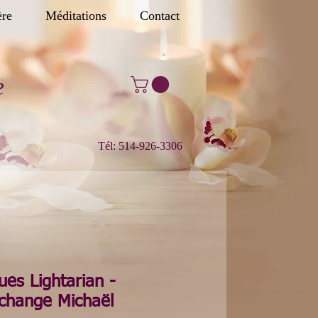
ère
Méditations
Contact
e
Tél: 514-926-3306
ues Lightarian -
change Michaël