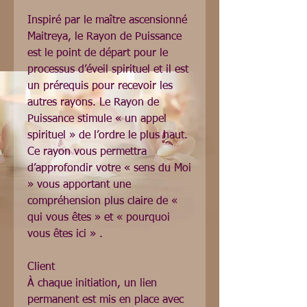
Inspiré par le maître ascensionné 
Maitreya, le Rayon de Puissance 
est le point de départ pour le 
processus d’éveil spirituel et il est 
un prérequis pour recevoir les 
autres rayons. Le Rayon de 
Puissance stimule « un appel 
spirituel » de l’ordre le plus haut. 
Ce rayon vous permettra 
d’approfondir votre « sens du Moi 
» vous apportant une 
compréhension plus claire de « 
qui vous êtes » et « pourquoi 
vous êtes ici » .

Client

À chaque initiation, un lien 
permanent est mis en place avec 