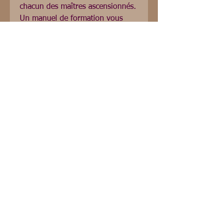
chacun des maîtres ascensionnés. 
Un manuel de formation vous 
sera remis pour chaque rayon 
particulier ainsi que les directives 
pour vous préparer à l’initiation.

Toutes les initiations aux Rayons 
Lightarian peuvent être reçues en 
personne, par téléphone ou à 
distance, comme 
maître/enseignant ou client.
Réseaux sociaux français
English Social Media