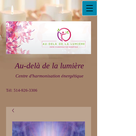
Au-delà de la lumière
Centre d'harmonisation énergétique
Tél:
514-926-3306