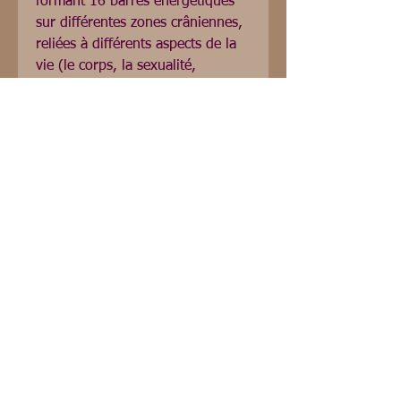
formant 16 barres énergétiques 
sur différentes zones crâniennes, 
reliées à différents aspects de la 
vie (le corps, la sexualité, 
l'argent, la joie, la tristesse, la 
créativité, le temps, l'espace, la 
communication etc...)Stimulées, 
ces barres énergétiques vont 
s'activer et libérer toutes ces 
empreintes, laissant la place au 
bien-être corporel, à la paix 
intérieure, aux émotions 
positives, à la puissance 
personnelle, à la créativité, etc?
Réseaux sociaux français