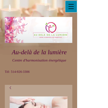
Au-delà de la lumière
Centre d'harmonisation énergétique
Tél:
514-926-3306