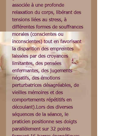
associée à une profonde 
relaxation du corps, libérant des 
tensions liées au stress, à 
différentes formes de souffrances 
morales (conscientes ou 
inconscientes) tout en favorisant 
la disparition des empreintes 
laissées par des croyances 
limitantes, des pensées 
enfermantes, des jugements 
négatifs, des émotions 
perturbatrices désagréables, de 
vieilles mémoires et des 
comportements répétitifs en 
découlant).Lors des diverses 
séquences de la séance, le 
praticien positionne ses doigts 
parallèlement sur 32 points 